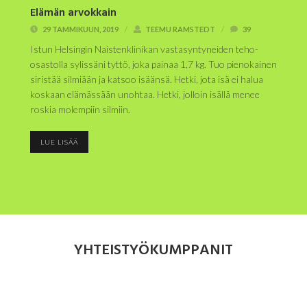
Elämän arvokkain
29 TAMMIKUUN, 2019
/
TEEMU RAMSTEDT
/
39
Istun Helsingin Naistenklinikan vastasyntyneiden teho-
osastolla sylissäni tyttö, joka painaa 1,7 kg. Tuo pienokainen
siristää silmiään ja katsoo isäänsä. Hetki, jota isä ei halua
koskaan elämässään unohtaa. Hetki, jolloin isällä menee
roskia molempiin silmiin.
LUE LISÄÄ
YHTEISTYÖKUMPPANIT