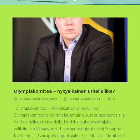
Olympiakomitea – nykyaikainen urheiluliike?
23 MARRASKUUN, 2020
/
TEEMU RAMSTEDT
/
0
Olympiakomitea – nykyaikainen urheiluliike?
Olympiakomitealle valittiin lauantaina uusi puheenjohtaja ja
hallitus nelivuotiskaudelle. Uudeksi puheenjohtajaksi
valittiin Jan Vapaavuori. 1. varapuheenjohtajaksi Susanna
Rahkamo ja 2.varapuheenjohtajaksi Sari Multala. Onnittelut