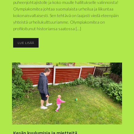
puheenjohtajistolle ja koko muulle hallitukselle valinnoista!
Olympiakomitea johtaa suomalaista urheilua ja liikuntaa
kokonaisvaltaisesti. Sen tehtävä on laajasti viedä eteenpäin
yhteistä urheilukulttuuriamme. Olympiakomitea on
profiloitunut historiansa saatossa […]
LUE LISÄÄ
Kesän kuulumisia ja mietteitä