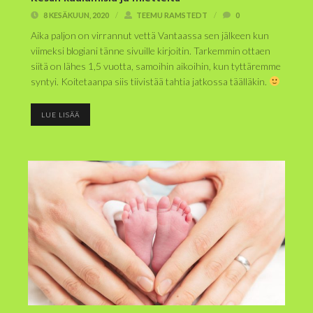
8 KESÄKUUN, 2020
/
TEEMU RAMSTEDT
/
0
Aika paljon on virrannut vettä Vantaassa sen jälkeen kun
viimeksi blogiani tänne sivuille kirjoitin. Tarkemmin ottaen
siitä on lähes 1,5 vuotta, samoihin aikoihin, kun tyttäremme
syntyi. Koitetaanpa siis tiivistää tahtia jatkossa täälläkin.
LUE LISÄÄ