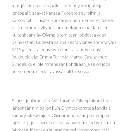
mm. jääkiekko, jalkapallo, salibandy, koripallo ja
lentopallo saavat kansaa liikkeelle seuroihin ja
katsomoihin. Lisäksi kansainvälinen menestys tukee,
että olemme nykyään joukkuelajien maa. Tämä ei
kuitenkaan näy Olympiakomitean johdossa vaan
päinvastoin. Uudesta hallituksesta voinee todeta vain
2/15 jäsenistä edustavan taustaltaan selkeästi
joukkuelajeja: Emma Terho ja Marco Casagrande.
Suhdeluku ei ole mitenkään kohdillaan ja se on jopa
heikompi kuin edeltävässä hallituksessa.
Suuret joukkuelajit eivät tarvitse Olympiakomiteaa
läheskään niin paljon kuin Olympiakomitea tarvitsisi
suuria joukkuelajeja. Olisi nimenomaan pienempien
lajien etu, jos suuret olisivat vahvemmin edustettuina
jatkossa. Kasvu on huomattavasti helpompaa tätä