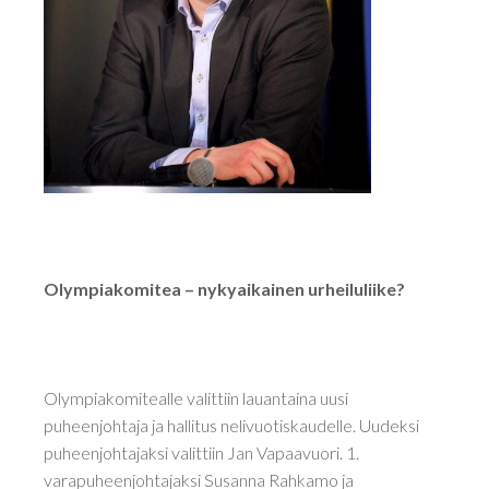
Olympiakomitea – nykyaikainen urheiluliike?
Olympiakomitealle valittiin lauantaina uusi
puheenjohtaja ja hallitus nelivuotiskaudelle. Uudeksi
puheenjohtajaksi valittiin Jan Vapaavuori. 1.
varapuheenjohtajaksi Susanna Rahkamo ja