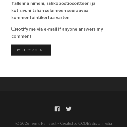
Tallenna nimeni, sähköpostiosoitteeni ja
kotisivuni tähän selaimeen seuraavaa
kommentointikertaa varten.
Notify me via e-mail if anyone answers my
comment.
(c) 2026 Teemu Ramstedt – Created by
CODES digital media