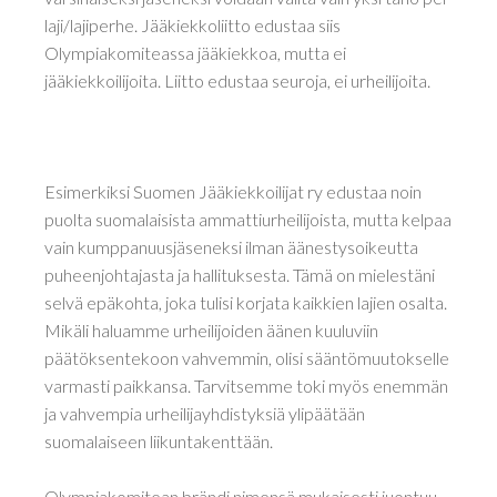
laji/lajiperhe. Jääkiekkoliitto edustaa siis
Olympiakomiteassa jääkiekkoa, mutta ei
jääkiekkoilijoita. Liitto edustaa seuroja, ei urheilijoita.
Esimerkiksi Suomen Jääkiekkoilijat ry edustaa noin
puolta suomalaisista ammattiurheilijoista, mutta kelpaa
vain kumppanuusjäseneksi ilman äänestysoikeutta
puheenjohtajasta ja hallituksesta. Tämä on mielestäni
selvä epäkohta, joka tulisi korjata kaikkien lajien osalta.
Mikäli haluamme urheilijoiden äänen kuuluviin
päätöksentekoon vahvemmin, olisi sääntömuutokselle
varmasti paikkansa. Tarvitsemme toki myös enemmän
ja vahvempia urheilijayhdistyksiä ylipäätään
suomalaiseen liikuntakenttään.
Olympiakomitean brändi nimensä mukaisesti juontuu