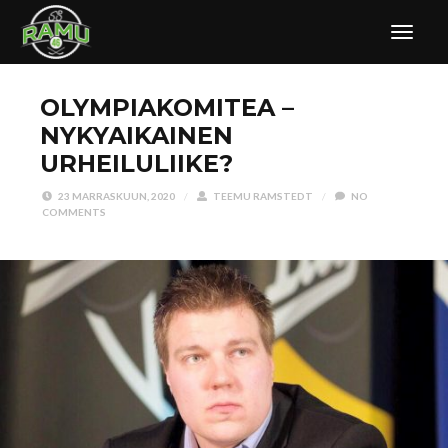
OLYMPIAKOMITEA –
NYKYAIKAINEN
URHEILULIIKE?
23 MARRASKUUN, 2020
/
TEEMU RAMSTEDT
/
NO
COMMENTS