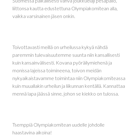
Suomessa paikallisesti vahva joukkuelaji pesäpallo,
liittonsa kautta edustettuna Olympiakomitean alla,
vaikka varsinainen jäsen onkin.
Toivottavasti meillä on urheilussa kykyä nähdä
paremmin tulevaisuutemme suunta niin kansallisesti
kuin kansainvälisesti. Kovana pyöräilymiehenä ja
monissa lajeissa toimineena, toivon meidän
nykyaikaistavamme toimintaa niin Olympiakomiteassa
kuin muuallakin urheilun ja liikunnan kentällä. Kannattaa
mennä lapa jäässä sinne, johon se kiekko on tulossa.
Tsemppiä Olympiakomitean uudelle johdolle
haastavina aikoina!