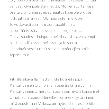
vahvasti olympialaisten kautta. Monien suurten lajien
osalta olympialaiset eivät muutoinkaan ole ollut se
juttu pitkään aikaan. Olympialaisten merkitys
toivottavasti suurina massatapahtumina
autoritäärisissä valtioissa pienenee jatkossa.
Tulevaisuudessa huippu-urheilulla voisi olla vahvempi
rooli kansallisessa urheilussa – ja toisaalta
kansainvälisessä urheilussa enemmän lajien omiin
tapahtumiin.
Pitkällä aikavälillä miettisin, olisiko meillä jopa
Kansainvälisen Olympiakomitean tilalla mieluummin
Kansainvälinen Urheilukomitea ja sen myötä kansalliset
Urheilukomiteansa. Nimelläkin on merkitystä siihen,
mitä edustetaan. Vaikeaa on myös nähdä, esimerkiksi