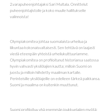
2.varapuheenjohtajaksi Sari Multala. Onnittelut
puheenjohtajistolle ja koko muulle hallitukselle
valinnoista!
Olympiakomitea johtaa suomalaista urheilua ja
liikuntaa kokonaisvaltaisesti. Sen tehtävä on laajasti
viedä eteenpäin yhteistä urheilukulttuuriamme.
Olympiakomitea on profiloitunut historiansa saatossa
hyvin vahvasti yksilölajien kautta; milloin Suomi on
juostu ja milloin hiihdetty maailman kartalle.
Perinteisille yksilölajeille on edelleen tärkeä paikkansa.
Suomi ja maailma on kuitenkin muuttunut.
Suomi profiloituu yhä enemmän joukkuelajien myötä: