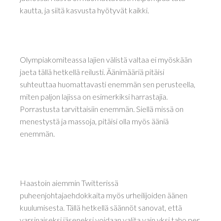
kautta, ja siitä kasvusta hyötyvät kaikki.
Olympiakomiteassa lajien välistä valtaa ei myöskään
jaeta tällä hetkellä reilusti. Äänimääriä pitäisi
suhteuttaa huomattavasti enemmän sen perusteella,
miten paljon lajissa on esimerkiksi harrastajia.
Porrastusta tarvittaisiin enemmän. Siellä missä on
menestystä ja massoja, pitäisi olla myös ääniä
enemmän.
Haastoin aiemmin Twitterissä
puheenjohtajaehdokkaita myös urheilijoiden äänen
kuulumisesta. Tällä hetkellä säännöt sanovat, että
varsinaiseksi jäseneksi voidaan valita vain yksi taho per