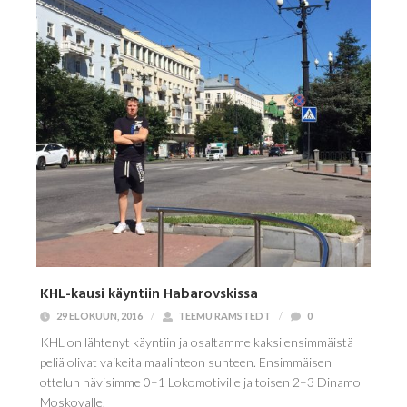
KHL-kausi käyntiin Habarovskissa
29 ELOKUUN, 2016
/
TEEMU RAMSTEDT
/
0
KHL on lähtenyt käyntiin ja osaltamme kaksi ensimmäistä
peliä olivat vaikeita maalinteon suhteen. Ensimmäisen
ottelun hävisimme 0–1 Lokomotiville ja toisen 2–3 Dinamo
Moskovalle.