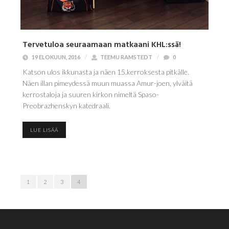
Tervetuloa seuraamaan matkaani KHL:ssä!
19 ELOKUUN, 2016
/
TEEMU RAMSTEDT
/
0
Katson ulos ikkunasta ja näen 15.kerroksesta pitkälle.
Näen illan pimeydessä muun muassa Amur-joen, ylväitä
kerrostaloja ja suuren kirkon nimeltä Spaso-
Preobrazhenskyn katedraali.
LUE LISÄÄ
1
2
3
4