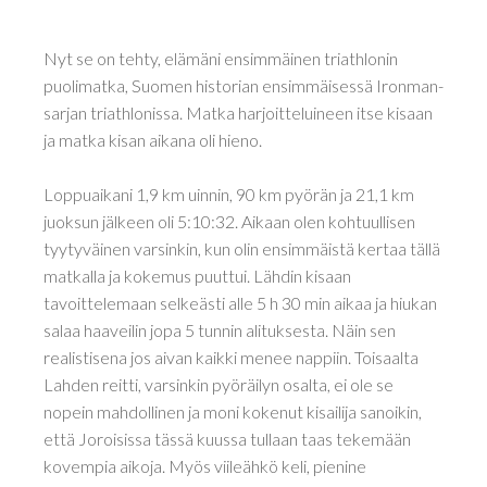
Nyt se on tehty, elämäni ensimmäinen triathlonin
puolimatka, Suomen historian ensimmäisessä Ironman-
sarjan triathlonissa. Matka harjoitteluineen itse kisaan
ja matka kisan aikana oli hieno.
Loppuaikani 1,9 km uinnin, 90 km pyörän ja 21,1 km
juoksun jälkeen oli 5:10:32. Aikaan olen kohtuullisen
tyytyväinen varsinkin, kun olin ensimmäistä kertaa tällä
matkalla ja kokemus puuttui. Lähdin kisaan
tavoittelemaan selkeästi alle 5 h 30 min aikaa ja hiukan
salaa haaveilin jopa 5 tunnin alituksesta. Näin sen
realistisena jos aivan kaikki menee nappiin. Toisaalta
Lahden reitti, varsinkin pyöräilyn osalta, ei ole se
nopein mahdollinen ja moni kokenut kisailija sanoikin,
että Joroisissa tässä kuussa tullaan taas tekemään
kovempia aikoja. Myös viileähkö keli, pienine