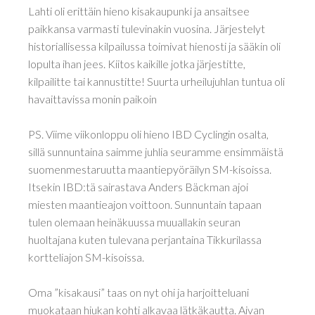
Lahti oli erittäin hieno kisakaupunki ja ansaitsee
paikkansa varmasti tulevinakin vuosina. Järjestelyt
historiallisessa kilpailussa toimivat hienosti ja sääkin oli
lopulta ihan jees. Kiitos kaikille jotka järjestitte,
kilpailitte tai kannustitte! Suurta urheilujuhlan tuntua oli
havaittavissa monin paikoin
PS. Viime viikonloppu oli hieno IBD Cyclingin osalta,
sillä sunnuntaina saimme juhlia seuramme ensimmäistä
suomenmestaruutta maantiepyöräilyn SM-kisoissa.
Itsekin IBD:tä sairastava Anders Bäckman ajoi
miesten maantieajon voittoon. Sunnuntain tapaan
tulen olemaan heinäkuussa muuallakin seuran
huoltajana kuten tulevana perjantaina Tikkurilassa
kortteliajon SM-kisoissa.
Oma ”kisakausi” taas on nyt ohi ja harjoitteluani
muokataan hiukan kohti alkavaa lätkäkautta. Aivan