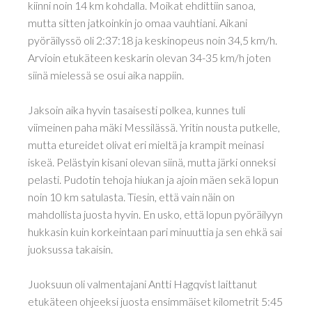
kiinni noin 14 km kohdalla. Moikat ehdittiin sanoa,
mutta sitten jatkoinkin jo omaa vauhtiani. Aikani
pyöräilyssö oli 2:37:18 ja keskinopeus noin 34,5 km/h.
Arvioin etukäteen keskarin olevan 34-35 km/h joten
siinä mielessä se osui aika nappiin.
Jaksoin aika hyvin tasaisesti polkea, kunnes tuli
viimeinen paha mäki Messilässä. Yritin nousta putkelle,
mutta etureidet olivat eri mieltä ja krampit meinasi
iskeä. Pelästyin kisani olevan siinä, mutta järki onneksi
pelasti. Pudotin tehoja hiukan ja ajoin mäen sekä lopun
noin 10 km satulasta. Tiesin, että vain näin on
mahdollista juosta hyvin. En usko, että lopun pyöräilyyn
hukkasin kuin korkeintaan pari minuuttia ja sen ehkä sai
juoksussa takaisin.
Juoksuun oli valmentajani Antti Hagqvist laittanut
etukäteen ohjeeksi juosta ensimmäiset kilometrit 5:45