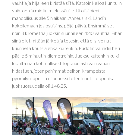
vauhtia ja hiljalleen kiristää siitä. Katsoin kelloa kun tulin
vaihtoon ja mietin mielessäni, että olisi pieni
mahdollisuus alle 5 h aikaan. Ahneus iski. Lähdin
kokeilemaan jos osuisi ns. pöljä-päivä. Ensimmäiset
noin 3 kilometriä juoksin suunnilleen 4:40 vauhtia. Eihän
siinä ollut mitään järkeä ja totesin, että olisi voinut
kuunnella koutsia ehkä kuitenkin. Pudotin vauhdin heti
päälle 5 minuutin kilometreihin. Juoksu kuitenkin kulki
lopulta ihan kohtuullisesti loppuun asti vain vähän
hidastuen, joten pahimmat pelkoni krampeista
pyöräilyn lopussa ei onneksi toteutunut. Loppuaika
juoksuosuudella oli 1.48.25.