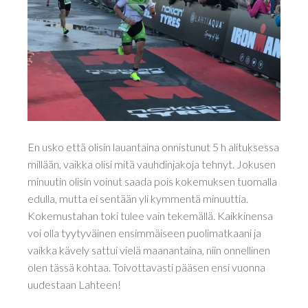
En usko että olisin lauantaina onnistunut 5 h alituksessa
millään, vaikka olisi mitä vauhdinjakoja tehnyt. Jokusen
minuutin olisin voinut saada pois kokemuksen tuomalla
edulla, mutta ei sentään yli kymmentä minuuttia.
Kokemustahan toki tulee vain tekemällä. Kaikkinensa
voi olla tyytyväinen ensimmäiseen puolimatkaani ja
vaikka kävely sattui vielä maanantaina, niin onnellinen
olen tässä kohtaa. Toivottavasti pääsen ensi vuonna
uudestaan Lahteen!