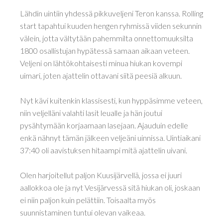
Lähdin uintiin yhdessä pikkuveljeni Teron kanssa. Rolling
start tapahtui kuuden hengen ryhmissä viiden sekunnin
välein, jotta vältytään pahemmilta onnettomuuksilta
1800 osallistujan hypätessä samaan aikaan veteen.
Veljeni on lähtökohtaisesti minua hiukan kovempi
uimari, joten ajattelin ottavani siitä peesiä alkuun.
Nyt kävi kuitenkin klassisesti, kun hyppäsimme veteen,
niin veljelläni valahti lasit leualle ja hän joutui
pysähtymään korjaamaan lasejaan. Ajauduin edelle
enkä nähnyt tämän jälkeen veljeäni uinnissa. Uintiaikani
37:40 oli aavistuksen hitaampi mitä ajattelin uivani.
Olen harjoitellut paljon Kuusijärvellä, jossa ei juuri
aallokkoa ole ja nyt Vesijärvessä sitä hiukan oli, joskaan
ei niin paljon kuin pelättiin. Toisaalta myös
suunnistaminen tuntui olevan vaikeaa.