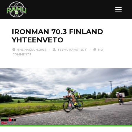
IRONMAN 70.3 FINLAND
YHTEENVETO
4 HEINÄKUUN, 2018
/
TEEMU RAMSTEDT
/
NO
COMMENTS