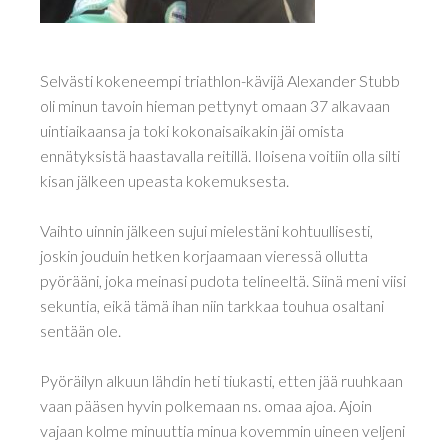
Selvästi kokeneempi triathlon-kävijä Alexander Stubb
oli minun tavoin hieman pettynyt omaan 37 alkavaan
uintiaikaansa ja toki kokonaisaikakin jäi omista
ennätyksistä haastavalla reitillä. Iloisena voitiin olla silti
kisan jälkeen upeasta kokemuksesta.
Vaihto uinnin jälkeen sujui mielestäni kohtuullisesti,
joskin jouduin hetken korjaamaan vieressä ollutta
pyörääni, joka meinasi pudota telineeltä. Siinä meni viisi
sekuntia, eikä tämä ihan niin tarkkaa touhua osaltani
sentään ole.
Pyöräilyn alkuun lähdin heti tiukasti, etten jää ruuhkaan
vaan pääsen hyvin polkemaan ns. omaa ajoa. Ajoin
vajaan kolme minuuttia minua kovemmin uineen veljeni