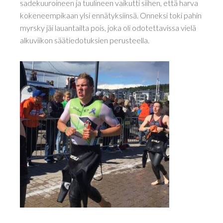
sadekuuroineen ja tuulineen vaikutti siihen, että harva
kokeneempikaan ylsi ennätyksiinsä. Onneksi toki pahin
myrsky jäi lauantailta pois, joka oli odotettavissa vielä
alkuviikon säätiedotuksien perusteella.