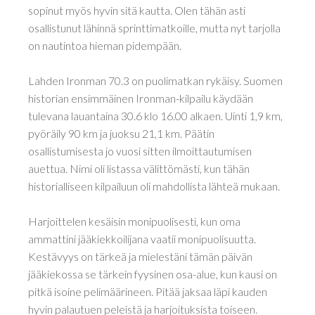
sopinut myös hyvin sitä kautta. Olen tähän asti
osallistunut lähinnä sprinttimatkoille, mutta nyt tarjolla
on nautintoa hieman pidempään.
Lahden Ironman 70.3 on puolimatkan rykäisy. Suomen
historian ensimmäinen Ironman-kilpailu käydään
tulevana lauantaina 30.6 klo 16.00 alkaen. Uinti 1,9 km,
pyöräily 90 km ja juoksu 21,1 km. Päätin
osallistumisesta jo vuosi sitten ilmoittautumisen
auettua. Nimi oli listassa välittömästi, kun tähän
historialliseen kilpailuun oli mahdollista lähteä mukaan.
Harjoittelen kesäisin monipuolisesti, kun oma
ammattini jääkiekkoilijana vaatii monipuolisuutta.
Kestävyys on tärkeä ja mielestäni tämän päivän
jääkiekossa se tärkein fyysinen osa-alue, kun kausi on
pitkä isoine pelimäärineen. Pitää jaksaa läpi kauden
hyvin palautuen peleistä ja harjoituksista toiseen.