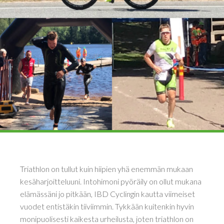
Triathlon on tullut kuin hiipien yhä enemmän mukaan
kesäharjoitteluuni. Intohimoni pyöräily on ollut mukana
elämässäni jo pitkään, IBD Cyclingin kautta viimeiset
vuodet entistäkin tiiviimmin. Tykkään kuitenkin hyvin
monipuolisesti kaikesta urheilusta, joten triathlon on