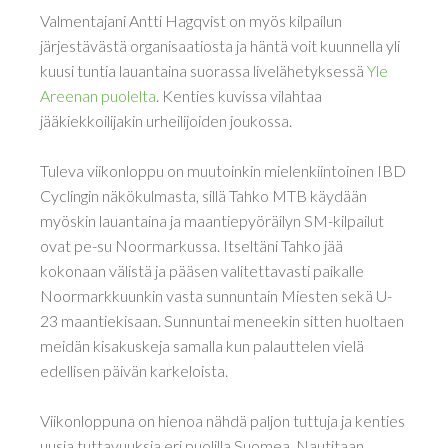
Valmentajani Antti Hagqvist on myös kilpailun
järjestävästä organisaatiosta ja häntä voit kuunnella yli
kuusi tuntia lauantaina suorassa livelähetyksessä
Yle
Areenan puolelta
. Kenties kuvissa vilahtaa
jääkiekkoilijakin urheilijoiden joukossa.
Tuleva viikonloppu on muutoinkin mielenkiintoinen IBD
Cyclingin näkökulmasta, sillä Tahko MTB käydään
myöskin lauantaina ja maantiepyöräilyn SM-kilpailut
ovat pe-su Noormarkussa. Itseltäni Tahko jää
kokonaan välistä ja pääsen valitettavasti paikalle
Noormarkkuunkin vasta sunnuntain Miesten sekä U-
23 maantiekisaan. Sunnuntai meneekin sitten huoltaen
meidän kisakuskeja samalla kun palauttelen vielä
edellisen päivän karkeloista.
Viikonloppuna on hienoa nähdä paljon tuttuja ja kenties
uusia tuttavuuksia eri puolilla Suomea. Nautitaan