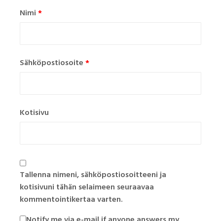
Nimi
*
Sähköpostiosoite
*
Kotisivu
Tallenna nimeni, sähköpostiosoitteeni ja
kotisivuni tähän selaimeen seuraavaa
kommentointikertaa varten.
Notify me via e-mail if anyone answers my