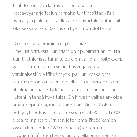
Triathlon on hyvä laji myös monipuolisen
kestävyysharjoittelun kannalta. Uinti rasittaa käsiä,
pyöräily ja juoksu taas jalkoja. Keskivartalo joutuu töihin
jokaisessa lajissa. Rasitus on hyvin moniulotteista.
Olen tehnyt aiemmin toki pidempiäkin
urheilusuorituksia kuin triathlonin puolimatkan, mutta
juuri triathlonissa tämä tulee olemaan pisin koitokseni.
Valmistautuminen on sujunut hyvin ja vaikka en
varsinaisesti ole tähdännyt kilpailuun, koska oma
tähtäimeni on kaukalon puolella, niin viimeisen viikon
ohjelma on säädetty kilpailua ajatellen. Tarkoitus on
kuitenkin tehdä hyvä tulos. On hirveän vaikea arvioida
omaa loppuaikaa, mutta sanotaan näin, että olen
pettynyt, jos käytän suoritukseen yli 5h 30min. 16.00
alkaa rolling-start uinnissa, joten oma lähtöaikani on
jossain kenties klo 16.10 tienoilla (tarkentuu
myöhemmin) joten kesäkuun puolella pitäisi sentään