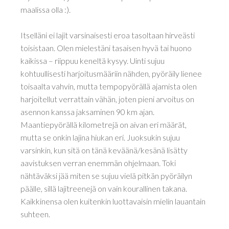
maalissa olla :).
Itselläni ei lajit varsinaisesti eroa tasoltaan hirveästi
toisistaan. Olen mielestäni tasaisen hyvä tai huono
kaikissa – riippuu keneltä kysyy. Uinti sujuu
kohtuullisesti harjoitusmääriin nähden, pyöräily lienee
toisaalta vahvin, mutta tempopyörällä ajamista olen
harjoitellut verrattain vähän, joten pieni arvoitus on
asennon kanssa jaksaminen 90 km ajan.
Maantiepyörällä kilometrejä on aivan eri määrät,
mutta se onkin lajina hiukan eri. Juoksukin sujuu
varsinkin, kun sitä on tänä keväänä/kesänä lisätty
aavistuksen verran enemmän ohjelmaan. Toki
nähtäväksi jää miten se sujuu vielä pitkän pyöräilyn
päälle, sillä lajitreenejä on vain kourallinen takana.
Kaikkinensa olen kuitenkin luottavaisin mielin lauantain
suhteen.