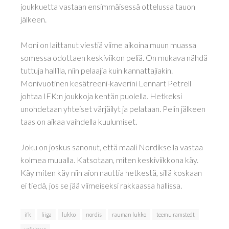
joukkuetta vastaan ensimmäisessä ottelussa tauon
jälkeen.
Moni on laittanut viestiä viime aikoina muun muassa
somessa odottaen keskiviikon peliä. On mukava nähdä
tuttuja hallilla, niin pelaajia kuin kannattajiakin.
Monivuotinen kesätreeni-kaverini Lennart Petrell
johtaa IFK:n joukkoja kentän puolella. Hetkeksi
unohdetaan yhteiset värjäilyt ja pelataan. Pelin jälkeen
taas on aikaa vaihdella kuulumiset.
Joku on joskus sanonut, että maali Nordiksella vastaa
kolmea muualla. Katsotaan, miten keskiviikkona käy.
Käy miten käy niin aion nauttia hetkestä, sillä koskaan
ei tiedä, jos se jää viimeiseksi rakkaassa hallissa.
ifk
liiga
lukko
nordis
rauman lukko
teemu ramstedt