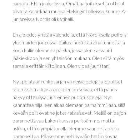
samalla IFK:n junioreissa. Omat harjoitukset ja ottelut
olivat aika pitkään muissa Helsingin halleissa, kunnes A-
junioreissa Nordis oli kotihalli.
En aio edes yrittää valehdella, että Nordiksella peli olisi
yksi muiden joukossa. Paikka herättää aina tunnetta ja
koen hallin olevan se paikka, jossa olen kasvanut
jääkiekkoon ja sen yhteisöön mukaan. Olen siitä myös
samalla erittäin kiitollinen. Olen ylpeä juuristani.
Nyt pelataan runkosarjan viimeisiä pelejä ja lopulliset
sijoitukset ratkaistaan, joten on selvää, että panos
näkyy otteluissa juuri ennen pudotuspelejä. Nyt
kannattaa hiljalleen alkaa olemaan parhaimmillaan, sillä
kevään pelit ovat ne jotka ratkaisevat. Meillä on paljon
parannettavaa Lukon kanssa pelissämme, mutta
uskon, että olympiatauolla olemme saaneet asioita
parannettua. Pääsemme heti hyvään testiin kovaa