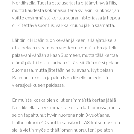
Nordiksella. Tuosta ottelusarjasta ei jäänyt hyvä fiilis,
mutta kaudesta kokonaisuutena kylläkin. Runkosarjan
voitto ensimmäistä kertaa seuran historiassa ja hopea
oli kiitettävä suoritus, vaikka kruunu jäikin saamatta.
Lähdin KHL:ään tuon kevään jälkeen, sillä ajatuksella,
että pelaan useamman vuoden ulkomailla. En ajatellut
palaavani vähään aikaan Suomeen, mutta tällä kertaa
elämä päätti toisin. Tarinaa riittäisi siitäkin miksi pelaan
Suomessa, mutta jätetään ne tulevaan. Nyt pelaan
Rauman Lukossa ja paluu Nordikselle on edessä
vierasjoukkueen paidassa.
En muista, koska olen ollut ensimmäistä kertaa jäällä
Nordiksella tai ensimmäistä kertaa katsomossa, mutta
se on tapahtunut hyvin nuorena noin 3-vuotiaana.
Isälläni oli noin 40 vuotta kausikortit A3-katsomossa ja
siellä vietin myös pitkälti oman nuoruuteni, pelaten