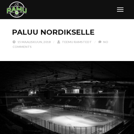
PALUU NORDIKSELLE
15 MAALISKUUN, 2018
/
TEEMU RAMSTEDT
/
NO
COMMENTS