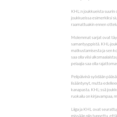
KHL:n joukkueista suurin o
joukkueissa esimerkiksi s
raamattuakin ennen ottelu
Molemmat sarjat ovat täysi
samantyyppistä. KHL-jou
matkustamisesta ja sen ko
saa olla viisi ulkomaalaist
pelaajia saa olla rajattomas
Pelipäivinä syödään pääsää
lisääntynyt, mutta edelleen
kanapasta. KHL:ssä joukkue
ruokailu on kirjavampaa, m
Liiga ja KHL ovat seurattuj
missään niin tunnettu, että