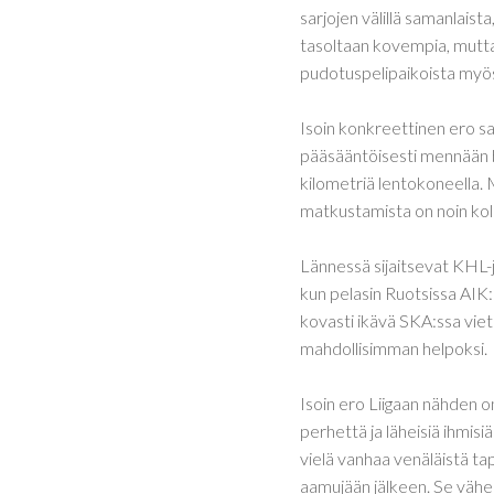
sarjojen välillä samanlais
tasoltaan kovempia, mutta 
pudotuspelipaikoista myö
Isoin konkreettinen ero s
pääsääntöisesti mennään b
kilometriä lentokoneella. 
matkustamista on noin ko
Lännessä sijaitsevat KHL-
kun pelasin Ruotsissa AIK
kovasti ikävä SKA:ssa viete
mahdollisimman helpoksi.
Isoin ero Liigaan nähden on
perhettä ja läheisiä ihmis
vielä vanhaa venäläistä ta
aamujään jälkeen. Se vähe