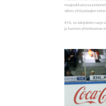
maajoukkueessa pelanneista
siihen, että pelaajien tek
KHL on ääripäiden sarja sii
ja Suomen yhteiskunnan er