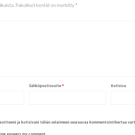
lkaista.
Pakolliset kentät on merkitty
*
Sähköpostiosoite
*
Kotisivu
soitteeni ja kotisivuni tähän selaimeen seuraavaa kommentointikertaa vart
nyone answers my comment.