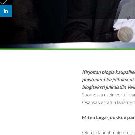
Kirjoitan blogia kaupalli
poistuneet kirjoitukseni
blogiteksti julkaistiin Ve
Suomessa usein vertaillaan
Osansa vertailun lisääntymi
Miten Liiga-joukkue pärj
Olen pelannut molemmissa 