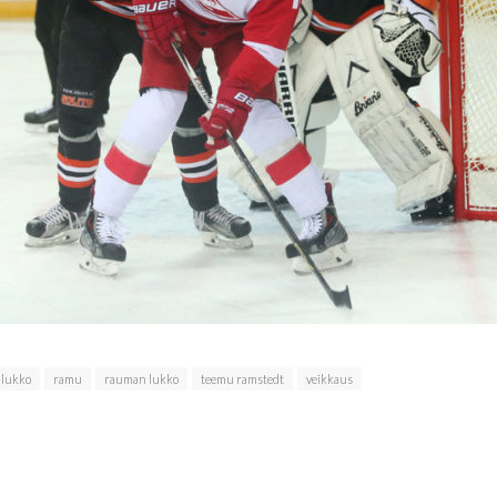
lukko
ramu
rauman lukko
teemu ramstedt
veikkaus