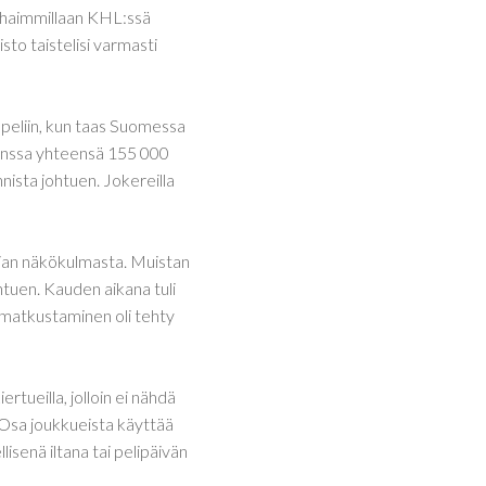
arhaimmillaan KHL:ssä
sto taistelisi varmasti
peliin, kun taas Suomessa
kanssa yhteensä 155 000
ista johtuen. Jokereilla
ajan näkökulmasta. Muistan
tuen. Kauden aikana tuli
ja matkustaminen oli tehty
rtueilla, jolloin ei nähdä
 Osa joukkueista käyttää
isenä iltana tai pelipäivän