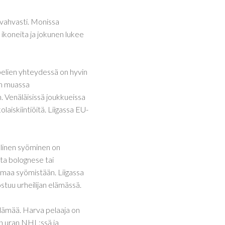
 vahvasti. Monissa
ikoneita ja jokunen lukee
pelien yhteydessä on hyvin
n muassa
 Venäläisissä joukkueissa
laiskiintiöitä. Liigassa EU-
öllinen syöminen on
sta bolognese tai
 omaa syömistään. Liigassa
stuu urheilijan elämässä.
 elämää. Harva pelaaja on
kän uran NHL:ssä ja