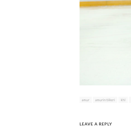
amur
amurin tiikeri
khl
LEAVE A REPLY