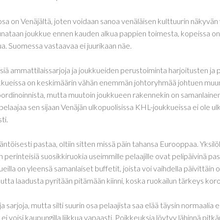
sa on Venäjältä, joten voidaan sanoa venäläisen kulttuurin näkyvän
iunataan joukkue ennen kauden alkua pappien toimesta, kopeissa on 
a. Suomessa vastaavaa ei juurikaan näe.
ä ammattilaissarjoja ja joukkueiden perustoiminta harjoitusten ja 
kkueissa on keskimäärin vähän enemmän johtoryhmää johtuen muu
ordinoinnista, mutta muutoin joukkueen rakennekin on samanlainen.
a pelaajaa sen sijaan Venäjän ulkopuolisissa KHL-joukkueissa ei ole ulko
ti.
ntöisesti pastaa, oltiin sitten missä päin tahansa Eurooppaa. Yksil
 perinteisiä suosikkiruokia useimmille pelaajille ovat pelipäivinä pa
illa on yleensä samanlaiset buffetit, joista voi vaihdella päivittäin
utta laadusta pyritään pitämään kiinni, koska ruokailun tärkeys koro
a sarjoja, mutta silti suurin osa pelaajista saa elää täysin normaalia
 ei voisi kaupungilla liikkua vapaasti. Poikkeuksia löytyy lähinnä pit