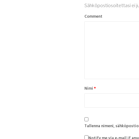
Sähköpostiosoitettasi ei ju
Comment
Nimi
*
Tallenna nimeni, sähköpostio
Notify me via e-mail if a