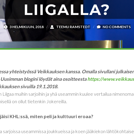
LIIGALLA?
3 HELMIKUUN, 2018
/
TEEMU RAMSTEDT
/
NO COMMENTS
sessa yhteistyössä Veikkauksen kanssa. Omalla sivullani julkaise
. Uusimman blogini löydät aina osoitteesta
https://www.veikkaus.
ikkauksen sivuilla 19.1.2018.
 Liigaa muihin sarjoihin ja yhä useammin kuulee vertailua nimenomaan
sellä on ollut tietenkin Jokereilla.
äisi KHL:ssä, miten peli ja kulttuuri eroaa?
sarjoissa useammissa joukkueissa ja koen jääkiekon lähtökohtaises