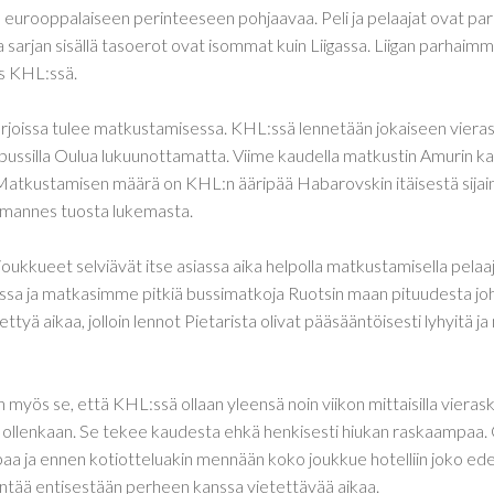
ta, eurooppalaiseen perinteeseen pohjaavaa. Peli ja pelaajat ovat p
sarjan sisällä tasoerot ovat isommat kuin Liigassa. Liigan parhaimmi
s KHL:ssä.
arjoissa tulee matkustamisessa. KHL:ssä lennetään jokaiseen vieras
ussilla Oulua lukuunottamatta. Viime kaudella matkustin Amurin 
Matkustamisen määrä on KHL:n ääripää Habarovskin itäisestä sijainn
lmannes tuosta lukemasta.
joukkueet selviävät itse asiassa aika helpolla matkustamisella pela
:ssa ja matkasimme pitkiä bussimatkoja Ruotsin maan pituudesta joh
ttyä aikaa, jolloin lennot Pietarista olivat pääsääntöisesti lyhyitä 
 myös se, että KHL:ssä ollaan yleensä noin viikon mittaisilla vieraskie
iä ollenkaan. Se tekee kaudesta ehkä henkisesti hiukan raskaampaa.
paa ja ennen kotiotteluakin mennään koko joukkue hotelliin joko edell
ntää entisestään perheen kanssa vietettävää aikaa.