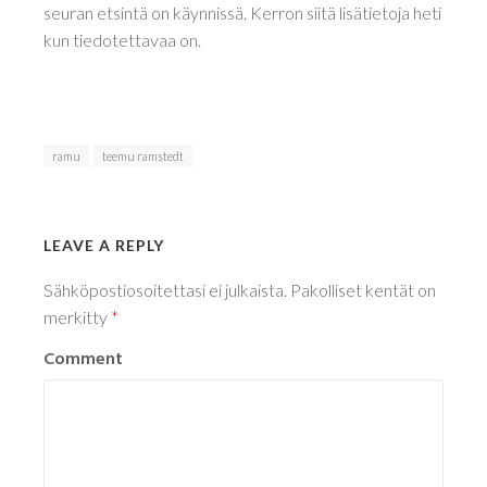
seuran etsintä on käynnissä. Kerron siitä lisätietoja heti
kun tiedotettavaa on.
ramu
teemu ramstedt
LEAVE A REPLY
Sähköpostiosoitettasi ei julkaista.
Pakolliset kentät on
merkitty
*
Comment