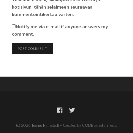
Tallenna nimeni, sähköpostiosoitteeni ja
kotisivuni tähän selaimeen seuraavaa
kommentointikertaa varten.
Notify me via e-mail if anyone answers my
comment.
(c) 2026 Teemu Ramstedt – Created by
CODES digital media