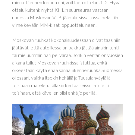
minuutti ennen loppua ohi, voittaen ottelun 3–2. Hyvä
ottelu kuitenkin yhtä KHL:n suurseuraa vastaan
uudessa Moskovan VTB-jääpalatsissa, jossa pelattiin
viime kevään MM-kisat loppuotteluineen.
Moskovan ruuhkat kokonaisuudessaan olivat taas niin
jäätävät, että autoillessa on pakko jättää ainakin tunti
tai mieluummin pari pelivaraa. Jonkin verran on vuosien
aikana tullut Moskovan ruuhkissa istuttua, enkä
oikeestaan käytä enää sanaa liikenneruuhka Suomessa
ollessani, vaikka itsekin kehällä ja Tuusulanväylällä
toisinaan matelen. Tälläkin kertaa reissulla mietti
toisinaan, että kävellen olisi ehkä jo perillä.