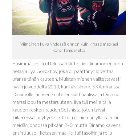
Viimeinen kuva yhdessä ennen kuin Krisse matkasi
kohti Tamperetta
Ensimmäisessä ottelussa kukitettiin Dinamon entinen
pelaaja Ilya Gorokhov, joka oli päättänyt lopettaa
uransa tähän kauteen. Muistan miehen valitettavasti
hyvin jo vuodelta 2013, kun hävisimme SKA:n kanssa
Dinamolle läntisen konferenssin finaalissa ja Dinamo
marssi lopulta mestaruuteen. Ilya tuli meille tällä
kauden kesken kauden Sotshista, joten taival
Tiikereissä jäi lyhyeksi. Ottelu oli hieman yllättäenkin
meidän johdossa pitkään 2–0, mutta Dinamo kavensi
ensin Juuso Hietasen maalilla, tuli tasoihin ja reilu