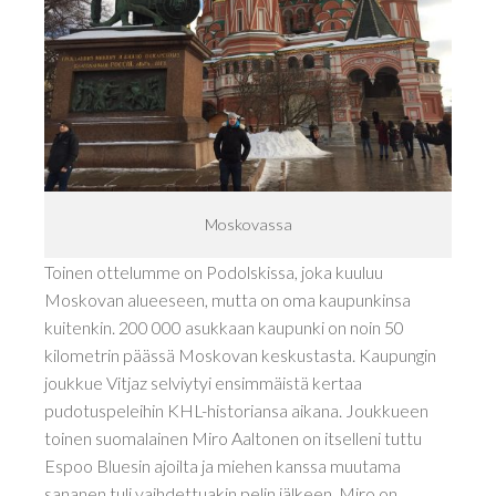
Moskovassa
Toinen ottelumme on Podolskissa, joka kuuluu
Moskovan alueeseen, mutta on oma kaupunkinsa
kuitenkin. 200 000 asukkaan kaupunki on noin 50
kilometrin päässä Moskovan keskustasta. Kaupungin
joukkue Vitjaz selviytyi ensimmäistä kertaa
pudotuspeleihin KHL-historiansa aikana. Joukkueen
toinen suomalainen Miro Aaltonen on itselleni tuttu
Espoo Bluesin ajoilta ja miehen kanssa muutama
sananen tuli vaihdettuakin pelin jälkeen. Miro on