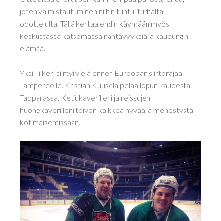
joten valmistautuminen niihin tuntui turhalta
odottelulta. Tällä kertaa ehdin käymään myös
keskustassa katsomassa nähtävyyksiä ja kaupungin
elämää.
Yksi Tiikeri siirtyi vielä ennen Euroopan siirtorajaa
Tampereelle. Kristian Kuusela pelaa lopun kaudesta
Tapparassa. Ketjukaverilleni ja reissujen
huonekaverilleni toivon kaikkea hyvää ja menestystä
kotimaisemissaan.