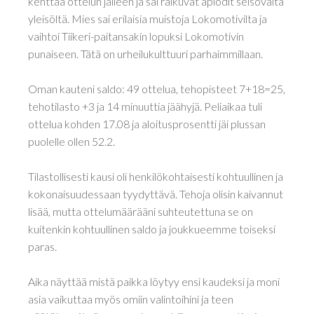
kenttää ottelun jälleen ja sai raikuvat aplodit seisovalta
yleisöltä. Mies sai erilaisia muistoja Lokomotivilta ja
vaihtoi Tiikeri-paitansakin lopuksi Lokomotivin
punaiseen. Tätä on urheilukulttuuri parhaimmillaan.
Oman kauteni saldo: 49 ottelua, tehopisteet 7+18=25,
tehotilasto +3 ja 14 minuuttia jäähyjä. Peliaikaa tuli
ottelua kohden 17.08 ja aloitusprosentti jäi plussan
puolelle ollen 52.2.
Tilastollisesti kausi oli henkilökohtaisesti kohtuullinen ja
kokonaisuudessaan tyydyttävä. Tehoja olisin kaivannut
lisää, mutta ottelumäärääni suhteutettuna se on
kuitenkin kohtuullinen saldo ja joukkueemme toiseksi
paras.
Aika näyttää mistä paikka löytyy ensi kaudeksi ja moni
asia vaikuttaa myös omiin valintoihini ja teen