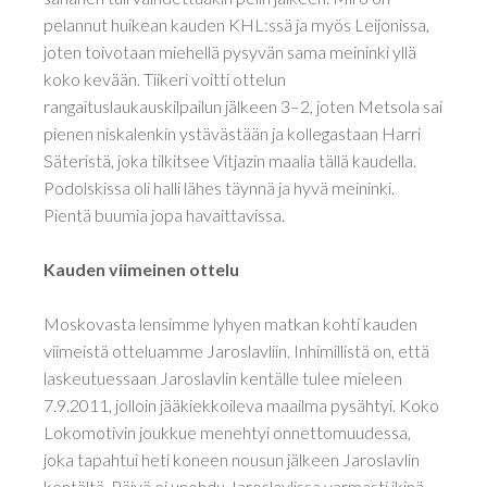
pelannut huikean kauden KHL:ssä ja myös Leijonissa,
joten toivotaan miehellä pysyvän sama meininki yllä
koko kevään. Tiikeri voitti ottelun
rangaituslaukauskilpailun jälkeen 3–2, joten Metsola sai
pienen niskalenkin ystävästään ja kollegastaan Harri
Säteristä, joka tilkitsee Vitjazin maalia tällä kaudella.
Podolskissa oli halli lähes täynnä ja hyvä meininki.
Pientä buumia jopa havaittavissa.
Kauden viimeinen ottelu
Moskovasta lensimme lyhyen matkan kohti kauden
viimeistä otteluamme Jaroslavliin. Inhimillistä on, että
laskeutuessaan Jaroslavlin kentälle tulee mieleen
7.9.2011, jolloin jääkiekkoileva maailma pysähtyi. Koko
Lokomotivin joukkue menehtyi onnettomuudessa,
joka tapahtui heti koneen nousun jälkeen Jaroslavlin
kentältä. Päivä ei unohdu Jaroslavlissa varmasti ikinä.