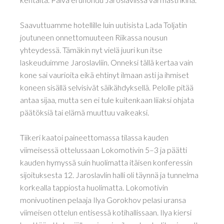
Saavuttuamme hotellille luin uutisista Lada Toljatin
joutuneen onnettomuuteen Riikassa nousun
yhteydessä. Tämäkin nyt vielä juuri kun itse
laskeuduimme Jaroslavliin. Onneksi tällä kertaa vain
kone sai vaurioita eikä ehtinyt ilmaan asti ja ihmiset
koneen sisällä selvisivät säikähdyksellä. Pelolle pitää
antaa sijaa, mutta sen ei tule kuitenkaan liiaksi ohjata
päätöksiä tai elämä muuttuu vaikeaksi.
Tiikeri kaatoi paineettomassa tilassa kauden
viimeisessä ottelussaan Lokomotivin 5–3 ja päätti
kauden hymyssä suin huolimatta itäisen konferessin
sijoituksesta 12. Jaroslavlin halli oli täynnä ja tunnelma
korkealla tappiosta huolimatta. Lokomotivin
monivuotinen pelaaja Ilya Gorokhov pelasi uransa
viimeisen ottelun entisessä kotihallissaan. Ilya kiersi