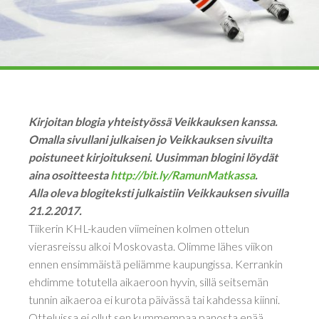
Kirjoitan blogia yhteistyössä Veikkauksen kanssa.
Omalla sivullani julkaisen jo Veikkauksen sivuilta
poistuneet kirjoitukseni. Uusimman blogini löydät
aina osoitteesta
http://bit.ly/RamunMatkassa
.
Alla oleva blogiteksti julkaistiin Veikkauksen sivuilla
21.2.2017.
Tiikerin KHL-kauden viimeinen kolmen ottelun
vierasreissu alkoi Moskovasta. Olimme lähes viikon
ennen ensimmäistä peliämme kaupungissa. Kerrankin
ehdimme totutella aikaeroon hyvin, sillä seitsemän
tunnin aikaeroa ei kurota päivässä tai kahdessa kiinni.
Otteluissa ei ollut sen kummempaa panosta enää,