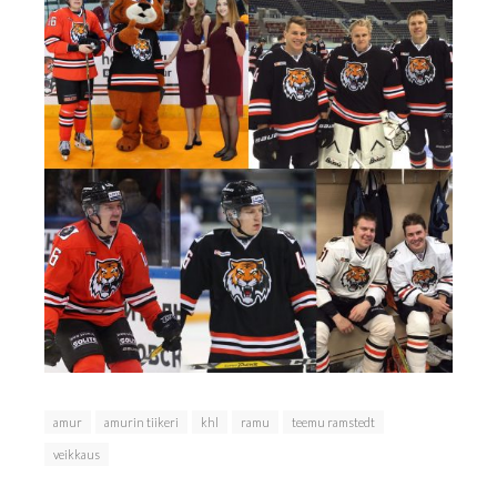
amur
amurin tiikeri
khl
ramu
teemu ramstedt
veikkaus