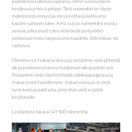
päätökseni kaikessa rauhassa. Viime vuonna tiesin
kesäkuussa missä pelaan. Tänä vuonnakin on täysin
mahdotonta ennustaa missä kohtaa päätös ensi
kauden suhteen tulee. KHL:ssä on esimerkiksi monta
seuraa, jotka eivät edes vielä tiedä pystyvätkö
pelaamaan koko sarjassa ensi kaudella. Odotellaan siis
rauhassa.
Olemme nyt Habarovskissa ja vietämme vielä yhteistä
aikaa joukkueen kanssa maaliskuun alkupuolelle asti.
Pelaamme vielä näytösotteluita lähikaupungeissa ja
Habarovskin faneillemme. Habarovskissa on vielä
hyvin lunta ja pakkasta, joten ihan vielä ei jäädä
kesätauolle.
Lentämistä takana 147 500 kilometriä.