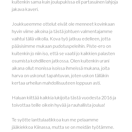
kuitenkin sama kuin joulupukissa eli partasuinen lahjoja
jakava kaveri.
Joukkueemme ottelut eivät ole menneet kovinkaan
hyvin viime aikoina ja tästä johtuen valmentajamme
vaihtui tällä viikolla. Kova työ jatkuu edelleen, jotta
pääsisimme mukaan pudotuspeleihin. Piste-ero on
kuitenkin jo niin iso, että se vaatii jo kaikkien palasten
osumista kohdilleen jatkossa. Olen kuitenkin urani
aikana ollut monissa isoissa ihmeissä mukana, joita
harva on uskonut tapahtuvan, joten uskon tälläkin
kertaa urheilun mahdollisuuteen loppuun asti.
Haluan kiittää kaikkia lukijoita tästä vuodesta 2016 ja
toivottaa teille oikein hyvää ja rauhallista joulua!
Te syötte lanttulaatikkoa kun me pelaamme
jääkiekkoa Kiinassa, mutta se on meidän työtämme.