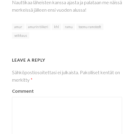
Nauttikaa läheisten kanssa ajasta ja palataan me näissä
merkeissä jälleen ensi vuoden alussa!
amur
amurin tiikeri
khl
ramu
teemu ramstedt
veikkaus
LEAVE A REPLY
Sähköpostiosoitettasi ei julkaista.
Pakolliset kentät on
merkitty
*
Comment