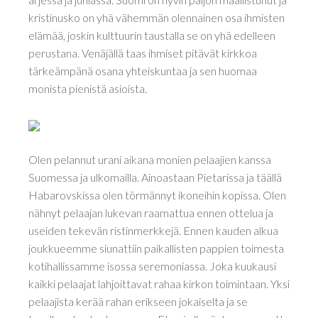
kristinusko on yhä vähemmän olennainen osa ihmisten
elämää, joskin kulttuurin taustalla se on yhä edelleen
perustana. Venäjällä taas ihmiset pitävät kirkkoa
tärkeämpänä osana yhteiskuntaa ja sen huomaa
monista pienistä asioista.
Olen pelannut urani aikana monien pelaajien kanssa
Suomessa ja ulkomailla. Ainoastaan Pietarissa ja täällä
Habarovskissa olen törmännyt ikoneihin kopissa. Olen
nähnyt pelaajan lukevan raamattua ennen ottelua ja
useiden tekevän ristinmerkkejä. Ennen kauden alkua
joukkueemme siunattiin paikallisten pappien toimesta
kotihallissamme isossa seremoniassa. Joka kuukausi
kaikki pelaajat lahjoittavat rahaa kirkon toimintaan. Yksi
pelaajista kerää rahan erikseen jokaiselta ja se