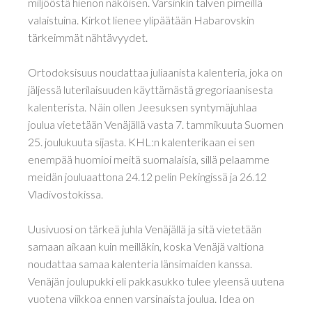
miljööstä hienon näköisen. Varsinkin talven pimeillä
valaistuina. Kirkot lienee ylipäätään Habarovskin
tärkeimmät nähtävyydet.
Ortodoksisuus noudattaa juliaanista kalenteria, joka on
jäljessä luterilaisuuden käyttämästä gregoriaanisesta
kalenterista. Näin ollen Jeesuksen syntymäjuhlaa
joulua vietetään Venäjällä vasta 7. tammikuuta Suomen
25. joulukuuta sijasta. KHL:n kalenterikaan ei sen
enempää huomioi meitä suomalaisia, sillä pelaamme
meidän jouluaattona 24.12 pelin Pekingissä ja 26.12
Vladivostokissa.
Uusivuosi on tärkeä juhla Venäjällä ja sitä vietetään
samaan aikaan kuin meilläkin, koska Venäjä valtiona
noudattaa samaa kalenteria länsimaiden kanssa.
Venäjän joulupukki eli pakkasukko tulee yleensä uutena
vuotena viikkoa ennen varsinaista joulua. Idea on