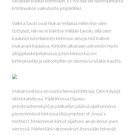
tavallaan kuuluu hommaan. Et voi olla siis huomaamatta
kristinuskon vaikutusta ympärilläsi.
Vaikka tavat ovat hiukan erilaisia mihin itse olen
tottunut, niin ne ei häiritse millään tavoin, sillä olen
kuulunut luterilaiseen kirkkoon aina ja risti kulkee
mukanani kaulassa. Kirjoitin aikanaan uskonnon myös
ylioppilaskirjoituksissa, joten kiinnostus eri
kirkkokuntiin ja uskontoihin on olemassa sitäkin kautta.
Habarovskissa on useita hienoja kirkkoja. Olen käynyt
niistä kahdessa. Pääkirkossa (Spaso-
preobrazhenskyn) ja pääkadun päässä sijaitsevassa
pienemmässä kirkossa (Assumption of Jesus’s
mother). Molemmat kirkot sijaitsee aivan Amur-joen
vieressä. Mielestäni rakennukset itsessään tekevät