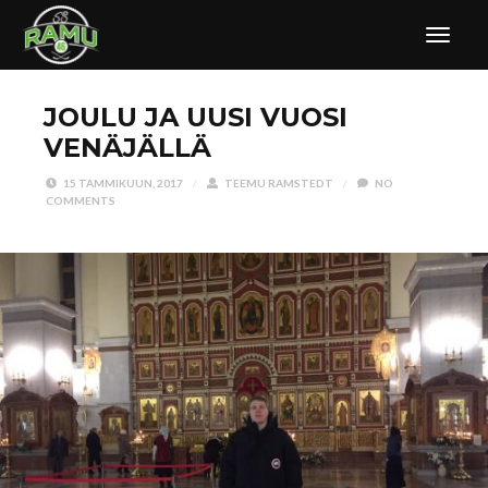
JOULU JA UUSI VUOSI
VENÄJÄLLÄ
15 TAMMIKUUN, 2017
/
TEEMU RAMSTEDT
/
NO
COMMENTS