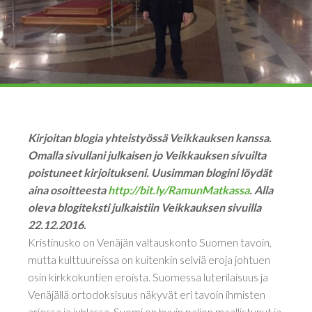
Kirjoitan blogia yhteistyössä Veikkauksen kanssa.
Omalla sivullani julkaisen jo Veikkauksen sivuilta
poistuneet kirjoitukseni. Uusimman blogini löydät
aina osoitteesta
http://bit.ly/RamunMatkassa
.
Alla
oleva blogiteksti julkaistiin Veikkauksen sivuilla
22.12.2016.
Kristinusko on Venäjän valtauskonto Suomen tavoin,
mutta kulttuureissa on kuitenkin selviä eroja johtuen
osin kirkkokuntien eroista. Suomessa luterilaisuus ja
Venäjällä ortodoksisuus näkyvät eri tavoin ihmisten
arjessa ja juhlassa. Suomi on hyvin paljon maallistunut ja