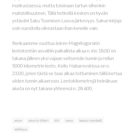
matkustaessa, mutta toisinaan tartun siihenkin
mahdollisuuteen. Tällä hetkellä kesken on hyvän
ystäväni Saku Tuomisen Luova järkevyys. Sakun kirjoja
voin suositella oikeastaan ihan kenelle vain.
Renkaamme osuttua äsken Magnitogorskin
lentokentän asvaltiin paikallista aikaa n. klo 18.00 on
takana jälleen yksi vajaan seitsemän tunnin ja reilun
5000 kilometrin lento. Kello Habarovskissa on n.
23.00, joten tästä se taas alkaa tottuminen tällä kertaa
viiden tunnin aikaeroon. Lentokilometrejä heinäkuun
alusta on nyt takana yhteensä n. 28 600.
amur
amurin tiikeri
khl
ramu
teemu ramstedt
veikkaus