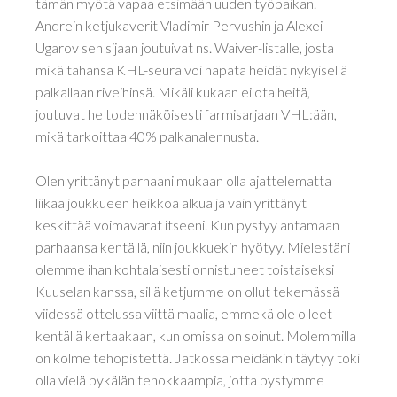
tämän myötä vapaa etsimään uuden työpaikan.
Andrein ketjukaverit Vladimir Pervushin ja Alexei
Ugarov sen sijaan joutuivat ns. Waiver-listalle, josta
mikä tahansa KHL-seura voi napata heidät nykyisellä
palkallaan riveihinsä. Mikäli kukaan ei ota heitä,
joutuvat he todennäköisesti farmisarjaan VHL:ään,
mikä tarkoittaa 40% palkanalennusta.
Olen yrittänyt parhaani mukaan olla ajattelematta
liikaa joukkueen heikkoa alkua ja vain yrittänyt
keskittää voimavarat itseeni. Kun pystyy antamaan
parhaansa kentällä, niin joukkuekin hyötyy. Mielestäni
olemme ihan kohtalaisesti onnistuneet toistaiseksi
Kuuselan kanssa, sillä ketjumme on ollut tekemässä
viidessä ottelussa viittä maalia, emmekä ole olleet
kentällä kertaakaan, kun omissa on soinut. Molemmilla
on kolme tehopistettä. Jatkossa meidänkin täytyy toki
olla vielä pykälän tehokkaampia, jotta pystymme