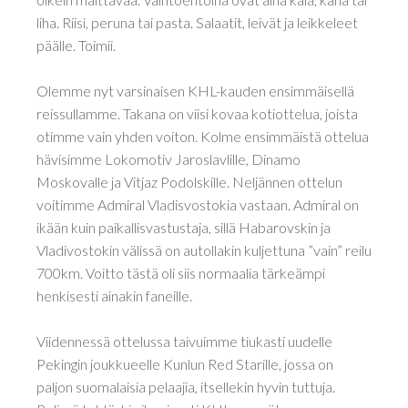
liha. Riisi, peruna tai pasta. Salaatit, leivät ja leikkeleet
päälle. Toimii.
Olemme nyt varsinaisen KHL-kauden ensimmäisellä
reissullamme. Takana on viisi kovaa kotiottelua, joista
otimme vain yhden voiton. Kolme ensimmäistä ottelua
hävisimme Lokomotiv Jaroslavlille, Dinamo
Moskovalle ja Vitjaz Podolskille. Neljännen ottelun
voitimme Admiral Vladisvostokia vastaan. Admiral on
ikään kuin paikallisvastustaja, sillä Habarovskin ja
Vladivostokin välissä on autollakin kuljettuna ”vain” reilu
700km. Voitto tästä oli siis normaalia tärkeämpi
henkisesti ainakin faneille.
Viidennessä ottelussa taivuimme tiukasti uudelle
Pekingin joukkueelle Kunlun Red Starille, jossa on
paljon suomalaisia pelaajia, itsellekin hyvin tuttuja.