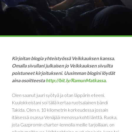
Kirjoitan blogia yhteistyössä Veikkauksen kanssa.
Omalla sivullani julkaisen jo Veikkauksen sivuilta
poistuneet kirjoitukseni. Uusimman blogini löydät
aina osoitteesta
http://bit.ly/RamunMatkassa
.
Olen saanut juuri syötyä ja otan läppärin eteeni.
Kuulokkeistani soi tällä kertaa ruotsalainen bändi
Takida. Olen n. 10 kilometrin korkeudessa jossain
itäisessä osassa Venäjää menossa kohti länttä. Ruoka,
jota Gazpromin charter-lennolla meille tarjoillaan, on
oikein maittavaa. Vaihtoehtoina ovat aina kala, kana tai