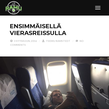
ENSIMMÄISELLÄ
VIERASREISSULLA
3 SYYSKUUN, 2016
/
TEEMU RAMSTEDT
/
NO
COMMENTS