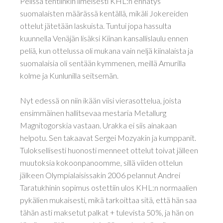
Pelissä tehtiinkin ilmeisesti KHL:n ennätys
suomalaisten määrässä kentällä, mikäli Jokereiden
ottelut jätetään laskuista. Tuntui jopa hassulta
kuunnella Venäjän lisäksi Kiinan kansallislaulu ennen
peliä, kun ottelussa oli mukana vain neljä kiinalaista ja
suomalaisia oli sentään kymmenen, meillä Amurilla
kolme ja Kunlunilla seitsemän.
Nyt edessä on niin ikään viisi vierasottelua, joista
ensimmäinen hallitsevaa mestaria Metallurg
Magnitogorskia vastaan. Urakka ei siis ainakaan
helpotu. Sen takaavat Sergei Mozyakin ja kumppanit.
Tuloksellisesti huonosti menneet ottelut toivat jälleen
muutoksia kokoonpanoomme, sillä viiden ottelun
jälkeen Olympialaisissakin 2006 pelannut Andrei
Taratukhinin sopimus ostettiin ulos KHL:n normaalien
pykälien mukaisesti, mikä tarkoittaa sitä, että hän saa
tähän asti maksetut palkat + tulevista 50%, ja hän on