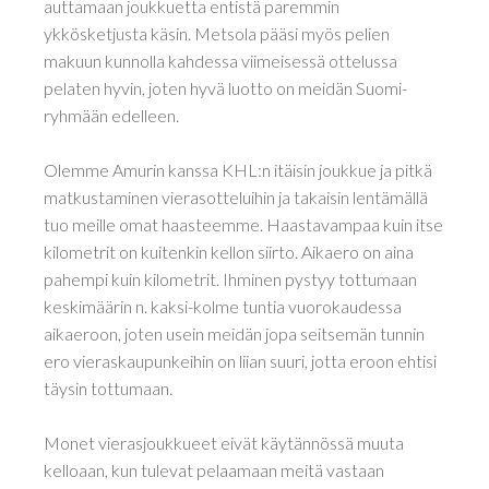
auttamaan joukkuetta entistä paremmin
ykkösketjusta käsin. Metsola pääsi myös pelien
makuun kunnolla kahdessa viimeisessä ottelussa
pelaten hyvin, joten hyvä luotto on meidän Suomi-
ryhmään edelleen.
Olemme Amurin kanssa KHL:n itäisin joukkue ja pitkä
matkustaminen vierasotteluihin ja takaisin lentämällä
tuo meille omat haasteemme. Haastavampaa kuin itse
kilometrit on kuitenkin kellon siirto. Aikaero on aina
pahempi kuin kilometrit. Ihminen pystyy tottumaan
keskimäärin n. kaksi-kolme tuntia vuorokaudessa
aikaeroon, joten usein meidän jopa seitsemän tunnin
ero vieraskaupunkeihin on liian suuri, jotta eroon ehtisi
täysin tottumaan.
Monet vierasjoukkueet eivät käytännössä muuta
kelloaan, kun tulevat pelaamaan meitä vastaan