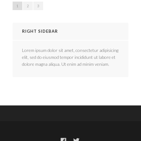
1
2
3
RIGHT SIDEBAR
Lorem ipsum dolor sit amet, consectetur adipisicing
elit, sed do eiusmod tempor incididunt ut labore et
dolore magna aliqua. Ut enim ad minim veniam.