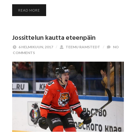
READ MORE
Jossittelun kautta eteenpäin
6 HELMIKUUN, 2017
/
TEEMU RAMSTEDT
/
NO
COMMENTS