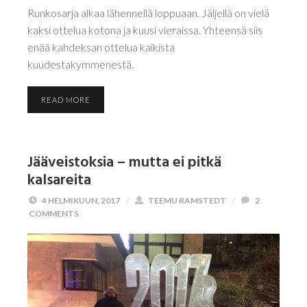
Runkosarja alkaa lähennellä loppuaan. Jäljellä on vielä
kaksi ottelua kotona ja kuusi vieraissa. Yhteensä siis
enää kahdeksan ottelua kaikista
kuudestakymmenestä.
READ MORE
Jääveistoksia – mutta ei pitkä
kalsareita
4 HELMIKUUN, 2017
/
TEEMU RAMSTEDT
/
2
COMMENTS