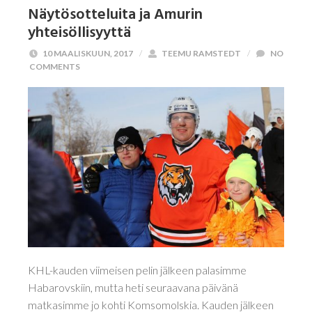
Näytösotteluita ja Amurin
yhteisöllisyyttä
10 MAALISKUUN, 2017
/
TEEMU RAMSTEDT
/
NO
COMMENTS
KHL-kauden viimeisen pelin jälkeen palasimme
Habarovskiin, mutta heti seuraavana päivänä
matkasimme jo kohti Komsomolskia. Kauden jälkeen