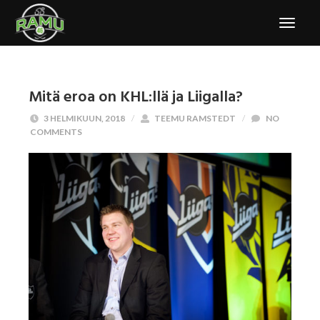
Mitä eroa on KHL:llä ja Liigalla?
3 HELMIKUUN, 2018
/
TEEMU RAMSTEDT
/
NO
COMMENTS