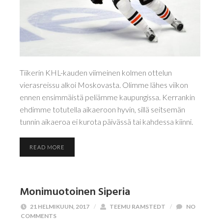
Tiikerin KHL-kauden viimeinen kolmen ottelun
vierasreissu alkoi Moskovasta. Olimme lähes viikon
ennen ensimmäistä peliämme kaupungissa. Kerrankin
ehdimme totutella aikaeroon hyvin, sillä seitsemän
tunnin aikaeroa ei kurota päivässä tai kahdessa kiinni.
READ MORE
Monimuotoinen Siperia
21 HELMIKUUN, 2017
/
TEEMU RAMSTEDT
/
NO
COMMENTS