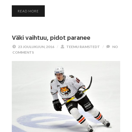
READ MORE
Väki vaihtuu, pidot paranee
23 JOULUKUUN, 2016
/
TEEMU RAMSTEDT
/
NO
COMMENTS