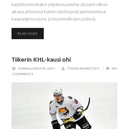
harjoitusten lisäksi ohjelmassamme oli parin viikon
aikana yhteensä kolme näytöspeliä pienemmissä
kaupungeissa juna- ja bussimatkojen päässä.
READ MORE
Tiikerin KHL-kausi ohi
10 MAALISKUUN, 2017
/
TEEMU RAMSTEDT
/
NO
COMMENTS