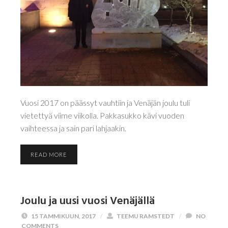
Vuosi 2017 on päässyt vauhtiin ja Venäjän joulu tuli
vietettyä viime viikolla. Pakkasukko kävi vuoden
vaihteessa ja sain pari lahjaakin.
READ MORE
Joulu ja uusi vuosi Venäjällä
15 TAMMIKUUN, 2017
/
TEEMU RAMSTEDT
/
NO
COMMENTS