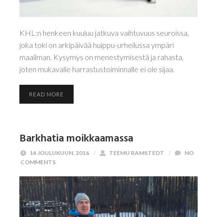
KHL:n henkeen kuuluu jatkuva vaihtuvuus seuroissa,
joka toki on arkipäivää huippu-urheilussa ympäri
maailman. Kysymys on menestymisestä ja rahasta,
joten mukavalle harrastustoiminnalle ei ole sijaa.
READ MORE
Barkhatia moikkaamassa
14 JOULUKUUN, 2016
/
TEEMU RAMSTEDT
/
NO
COMMENTS