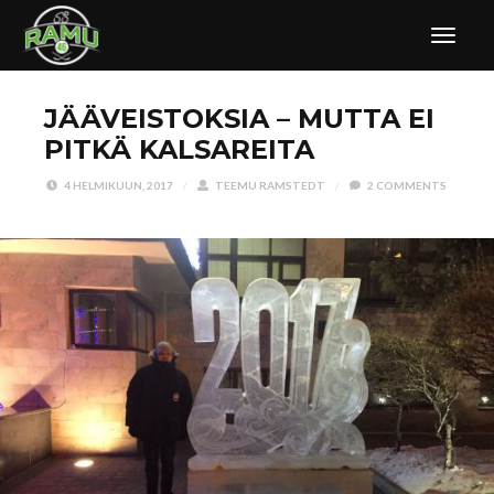
JÄÄVEISTOKSIA – MUTTA EI
PITKÄ KALSAREITA
4 HELMIKUUN, 2017
/
TEEMU RAMSTEDT
/
2 COMMENTS