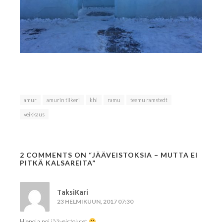
amur
amurin tiikeri
khl
ramu
teemu ramstedt
veikkaus
2 COMMENTS ON “
JÄÄVEISTOKSIA – MUTTA EI
PITKÄ KALSAREITA
”
TaksiKari
23 HELMIKUUN, 2017 07:30
Hienoja noi jääveistokset