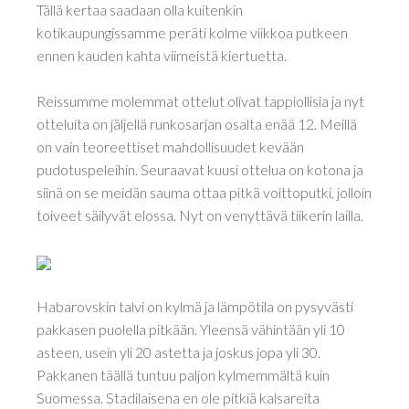
Tällä kertaa saadaan olla kuitenkin
kotikaupungissamme peräti kolme viikkoa putkeen
ennen kauden kahta viimeistä kiertuetta.
Reissumme molemmat ottelut olivat tappiollisia ja nyt
otteluita on jäljellä runkosarjan osalta enää 12. Meillä
on vain teoreettiset mahdollisuudet kevään
pudotuspeleihin. Seuraavat kuusi ottelua on kotona ja
siinä on se meidän sauma ottaa pitkä voittoputki, jolloin
toiveet säilyvät elossa. Nyt on venyttävä tiikerin lailla.
Habarovskin talvi on kylmä ja lämpötila on pysyvästi
pakkasen puolella pitkään. Yleensä vähintään yli 10
asteen, usein yli 20 astetta ja joskus jopa yli 30.
Pakkanen täällä tuntuu paljon kylmemmältä kuin
Suomessa. Stadilaisena en ole pitkiä kalsareita