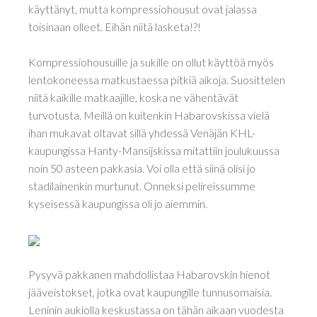
käyttänyt, mutta kompressiohousut ovat jalassa
toisinaan olleet. Eihän niitä lasketa!?!
Kompressiohousuille ja sukille on ollut käyttöä myös
lentokoneessa matkustaessa pitkiä aikoja. Suosittelen
niitä kaikille matkaajille, koska ne vähentävät
turvotusta. Meillä on kuitenkin Habarovskissa vielä
ihan mukavat oltavat sillä yhdessä Venäjän KHL-
kaupungissa Hanty-Mansijskissa mitattiin joulukuussa
noin 50 asteen pakkasia. Voi olla että siinä olisi jo
stadilainenkin murtunut. Onneksi pelireissumme
kyseisessä kaupungissa oli jo aiemmin.
Pysyvä pakkanen mahdollistaa Habarovskin hienot
jääveistokset, jotka ovat kaupungille tunnusomaisia.
Leninin aukiolla keskustassa on tähän aikaan vuodesta