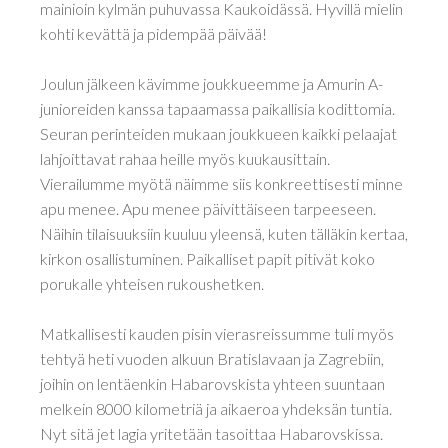
mainioin kylmän puhuvassa Kaukoidässä. Hyvillä mielin
kohti kevättä ja pidempää päivää!
Joulun jälkeen kävimme joukkueemme ja Amurin A-
junioreiden kanssa tapaamassa paikallisia kodittomia.
Seuran perinteiden mukaan joukkueen kaikki pelaajat
lahjoittavat rahaa heille myös kuukausittain.
Vierailumme myötä näimme siis konkreettisesti minne
apu menee. Apu menee päivittäiseen tarpeeseen.
Näihin tilaisuuksiin kuuluu yleensä, kuten tälläkin kertaa,
kirkon osallistuminen. Paikalliset papit pitivät koko
porukalle yhteisen rukoushetken.
Matkallisesti kauden pisin vierasreissumme tuli myös
tehtyä heti vuoden alkuun Bratislavaan ja Zagrebiin,
joihin on lentäenkin Habarovskista yhteen suuntaan
melkein 8000 kilometriä ja aikaeroa yhdeksän tuntia.
Nyt sitä jet lagia yritetään tasoittaa Habarovskissa.