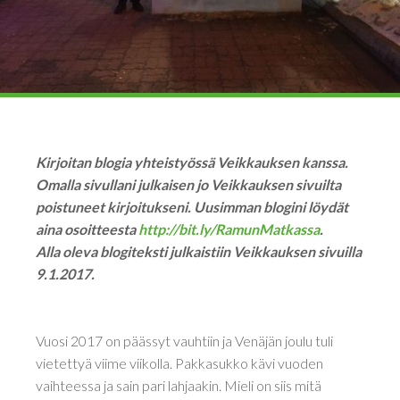
Kirjoitan blogia yhteistyössä Veikkauksen kanssa.
Omalla sivullani julkaisen jo Veikkauksen sivuilta
poistuneet kirjoitukseni. Uusimman blogini löydät
aina osoitteesta
http://bit.ly/RamunMatkassa
.
Alla oleva blogiteksti julkaistiin Veikkauksen sivuilla
9.1.2017.
Vuosi 2017 on päässyt vauhtiin ja Venäjän joulu tuli
vietettyä viime viikolla. Pakkasukko kävi vuoden
vaihteessa ja sain pari lahjaakin. Mieli on siis mitä