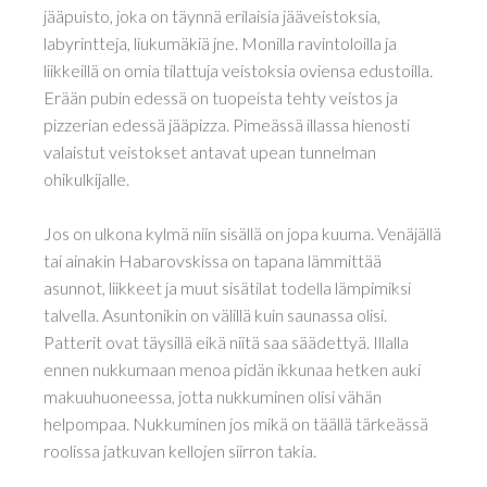
jääpuisto, joka on täynnä erilaisia jääveistoksia,
labyrintteja, liukumäkiä jne. Monilla ravintoloilla ja
liikkeillä on omia tilattuja veistoksia oviensa edustoilla.
Erään pubin edessä on tuopeista tehty veistos ja
pizzerian edessä jääpizza. Pimeässä illassa hienosti
valaistut veistokset antavat upean tunnelman
ohikulkijalle.
Jos on ulkona kylmä niin sisällä on jopa kuuma. Venäjällä
tai ainakin Habarovskissa on tapana lämmittää
asunnot, liikkeet ja muut sisätilat todella lämpimiksi
talvella. Asuntonikin on välillä kuin saunassa olisi.
Patterit ovat täysillä eikä niitä saa säädettyä. Illalla
ennen nukkumaan menoa pidän ikkunaa hetken auki
makuuhuoneessa, jotta nukkuminen olisi vähän
helpompaa. Nukkuminen jos mikä on täällä tärkeässä
roolissa jatkuvan kellojen siirron takia.