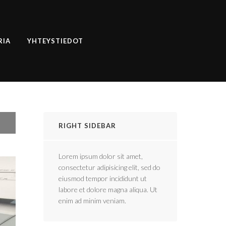
RIA
YHTEYSTIEDOT
RIGHT SIDEBAR
Lorem ipsum dolor sit amet,
consectetur adipisicing elit, sed do
eiusmod tempor incididunt ut
labore et dolore magna aliqua. Ut
enim ad minim veniam.