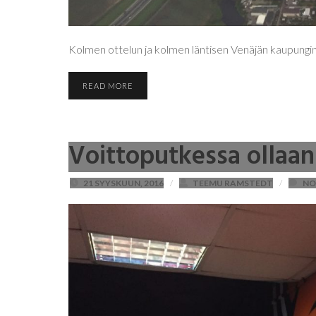
Kolmen ottelun ja kolmen läntisen Venäjän kaupungin
READ MORE
Voittoputkessa ollaan
21 SYYSKUUN, 2016
/
TEEMU RAMSTEDT
/
NO