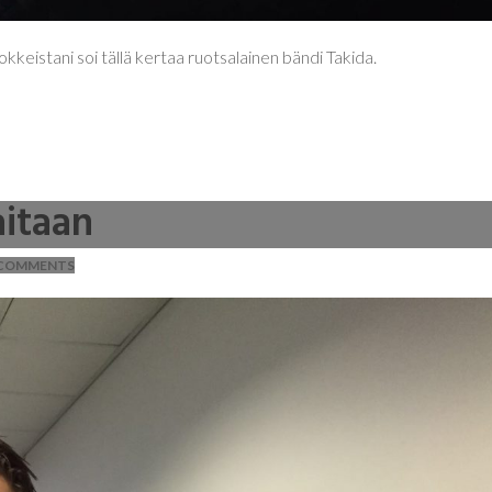
okkeistani soi tällä kertaa ruotsalainen bändi Takida.
aitaan
COMMENTS