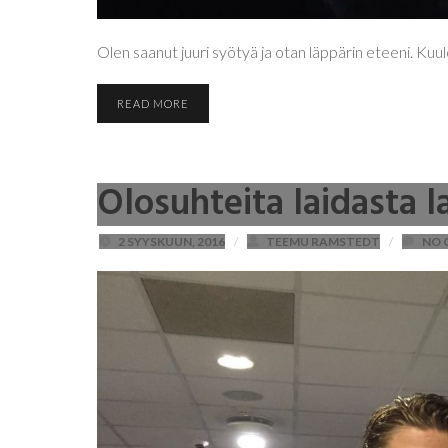
Olen saanut juuri syötyä ja otan läppärin eteeni. Kuul
READ MORE
Olosuhteita laidasta l
2 SYYSKUUN, 2016
/
TEEMU RAMSTEDT
/
NO 