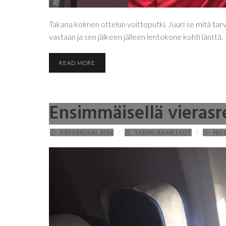
Takana kolmen ottelun voittoputki. Juuri se mitä tarvi
vastaan ja sen jälkeen jälleen lentokone kohti länttä.
READ MORE
Ensimmäisellä vierasre
3 SYYSKUUN, 2016
/
TEEMU RAMSTEDT
/
NO 