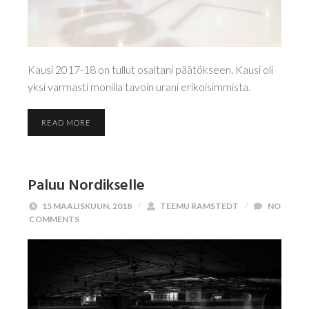
Kausi 2017-18 on tullut osaltani päätökseen. Kausi oli
yksi varmasti monilla tavoin urani erikoisimmista.
READ MORE
Paluu Nordikselle
15 MAALISKUUN, 2018
/
TEEMU RAMSTEDT
/
NO
COMMENTS