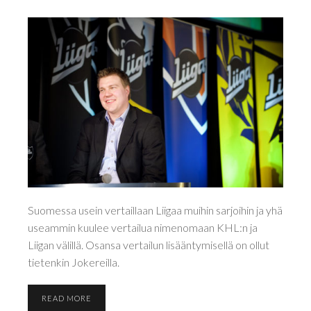
Suomessa usein vertaillaan Liigaa muihin sarjoihin ja yhä
useammin kuulee vertailua nimenomaan KHL:n ja
Liigan välillä. Osansa vertailun lisääntymisellä on ollut
tietenkin Jokereilla.
READ MORE