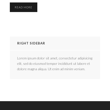
READ MORE
RIGHT SIDEBAR
Lorem ipsum dolor sit amet, consectetur adipisicing
elit, sed do eiusmod tempor incididunt ut labore et
dolore magna aliqua. Ut enim ad minim veniam.