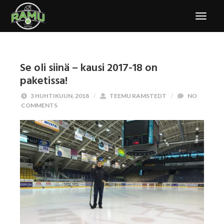
Se oli siinä – kausi 2017-18 on
paketissa!
3 HUHTIKUUN, 2018
/
TEEMU RAMSTEDT
/
NO
COMMENTS