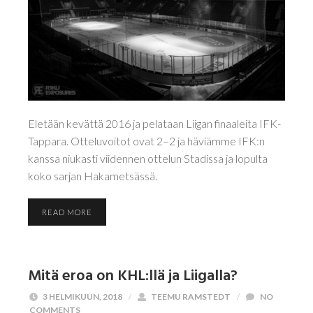
Eletään kevättä 2016 ja pelataan Liigan finaaleita IFK-
Tappara. Otteluvoitot ovat 2–2 ja häviämme IFK:n
kanssa niukasti viidennen ottelun Stadissa ja lopulta
koko sarjan Hakametsässä.
READ MORE
Mitä eroa on KHL:llä ja Liigalla?
3 HELMIKUUN, 2018
/
TEEMU RAMSTEDT
/
NO
COMMENTS