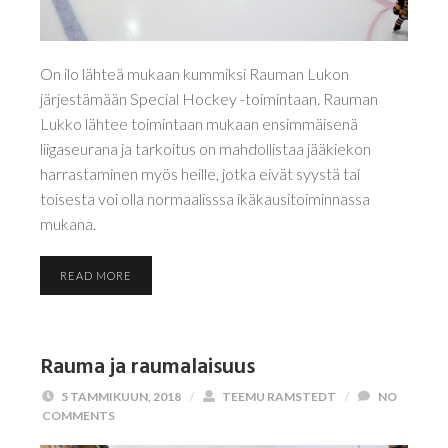
On ilo lähteä mukaan kummiksi Rauman Lukon
järjestämään Special Hockey -toimintaan. Rauman
Lukko lähtee toimintaan mukaan ensimmäisenä
liigaseurana ja tarkoitus on mahdollistaa jääkiekon
harrastaminen myös heille, jotka eivät syystä tai
toisesta voi olla normaalisssa ikäkausitoiminnassa
mukana.
READ MORE
Rauma ja raumalaisuus
5 TAMMIKUUN, 2018
/
TEEMU RAMSTEDT
/
NO
COMMENTS